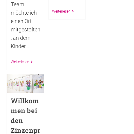
Team
Weiterlesen
möchte ich
einen Ort
mitgestalten
, an dem
Kinder…
Weiterlesen
Willkom
men bei
den
Zinzenpr