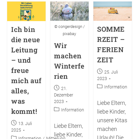
© congerdesign /
SOMME
Ich bin
pixabay
RZEIT –
die neue
Wir
FERIEN
Leitung
machen
ZEIT
– und
Winterfe
freue
25. Juli
rien
mich auf
2023
Information
21.
alles,
Dezember
was
2023
Liebe Eltern,
kommt!
Information
liebe Kinder,
unsere Kitas
13. Juli
Liebe Eltern,
machen
2025
liebe Kinder,
Urlaub! Die
Information
/
Mitteilung